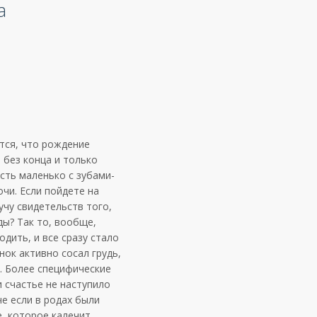
а
тся, что рождение
 без конца и только
сть маленько с зубами-
чи. Если пойдете на
учу свидетельств того,
ды? Так то, вообще,
одить, и все сразу стало
ок активно сосал грудь,
и. Более специфические
 счастье не наступило
е если в родах были
, которое калечит