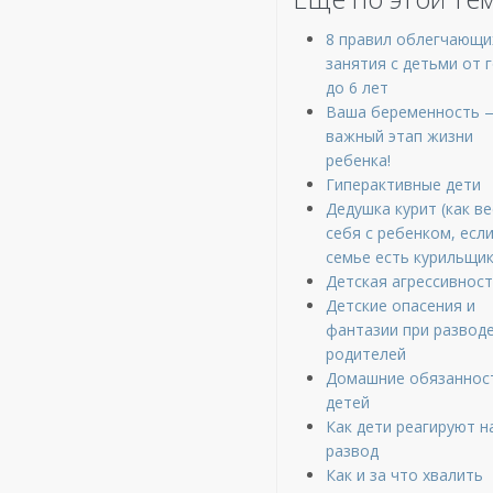
8 правил облегчающи
занятия с детьми от 
до 6 лет
Ваша беременность 
важный этап жизни
ребенка!
Гиперактивные дети
Дедушка курит (как в
себя с ребенком, если
семье есть курильщик
Детская агрессивнос
Детские опасения и
фантазии при развод
родителей
Домашние обязаннос
детей
Как дети реагируют н
развод
Как и за что хвалить