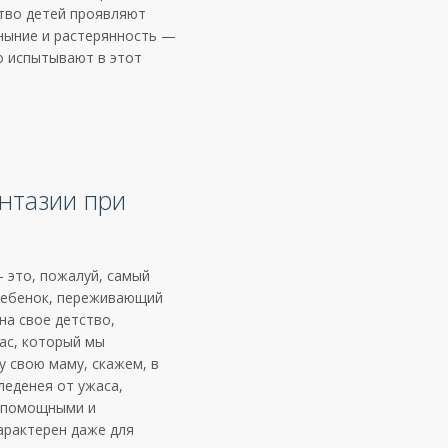
тво детей проявляют
уныние и растерянность —
о испытывают в этот
нтазии при
 это, пожалуй, самый
ребенок, переживающий
на свое детство,
ас, который мы
у свою маму, скажем, в
леденея от ужаса,
еспомощными и
арактерен даже для