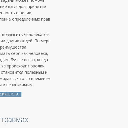
й задачи может помочь
ние взглядов; принятие
нность о целях,
ление определен­ных прав
 возвысить человека как
тии других людей. По мере
преимущества
мать себя как человека,
дям. Лучше всего, когда
нка происходит эволю­
к становится полезным и
ожидают, что со временем
м и независимым.
ПСИХОЛОГА
 травмах