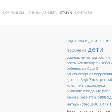
КОМПАНИЯМ
АРЕНДА КАБИНЕТА
СТАТЬИ
КОНТАКТЫ
техник
родители и дети
дети
проблема
усыновление
подростки
секты
как похудеть
ребен
ребенок от 0 до 3
сенсомоторная коррекция
внутренни
дети от 3 до 7
конфликт
самооценка
общение
ожидание ребе
развод
раннее развитие
воспита
материнство
Еще по этой те