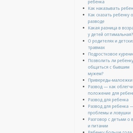
ребенка
Как наказывать ребе
Как сказать ребенку 
разводе
Какая разница в возр
у детей оптимальная?
О родителях и детски
травмах
Подростковое курени
Позволить ли ребенк
общаться с бывшим
мужем?
Привереды-малоежки
Развод — как облегч
положение для ребен
Развод для ребенка
Развод для ребенка 
проблемы и ловушки
Разговор с детьми о 
и питании
Ребенку больше года,