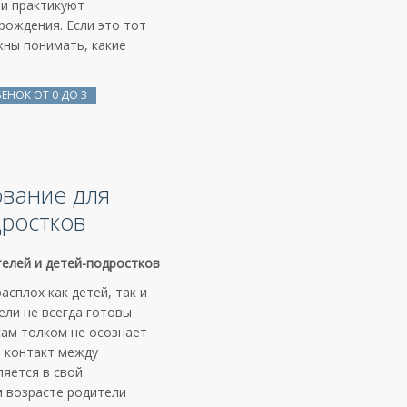
ьи практикуют
рождения. Если это тот
жны понимать, какие
БЕНОК ОТ 0 ДО 3
вание для
дростков
телей
и
детей-подростков
сплох как детей, так и
ели не всегда готовы
сам толком не осознает
я контакт между
ляется в свой
м возрасте родители