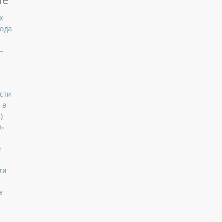
х
года
—
ести
 в
)
ть
е
ти
а