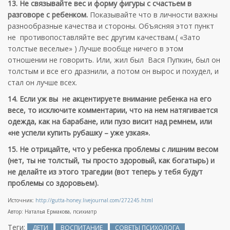
13. Не связывайте вес и форму фигуры с счастьем в
разговоре с ребенком.
Показывайте что в личности важны
разнообразные качества и стороны. Объясняя этот пункт
не противопоставляйте вес другим качествам.( «Зато
толстые веселые» ) Лучше вообще ничего в этом
отношении не говорить. Или, жил был Вася Пупкин, был он
толстым и все его дразнили, а потом он вырос и похудел, и
стал он лучше всех.
14. Если уж вы не акцентируете внимание ребенка на его
весе, то исключите комментарии, что на нем натягивается
одежда, как на барабане, или пузо висит над ремнем, или
«не успели купить рубашку – уже узкая».
15. Не отрицайте, что у ребенка проблемы с лишним весом
(нет, ты не толстый, ты просто здоровый, как богатырь) и
не делайте из этого трагедии (вот теперь у тебя будут
проблемы со здоровьем).
Источник:
http://gutta-honey.livejournal.com/272245.html
Автор: Наталья Ермакова, психиатр
Теги:
ДЕТИ
ВОСПИТАНИЕ
СОВЕТЫ ПСИХОЛОГА