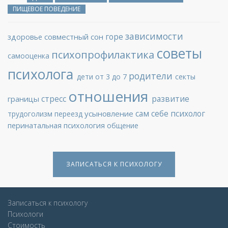
ПИЩЕВОЕ ПОВЕДЕНИЕ
зависимости
горе
здоровье
совместный сон
советы
психопрофилактика
самооценка
психолога
родители
дети от 3 до 7
секты
отношения
стресс
развитие
границы
сам себе психолог
усыновление
трудоголизм
переезд
перинатальная психология
общение
ЗАПИСАТЬСЯ К ПСИХОЛОГУ
Записаться к психологу
Психологи
Стоимость