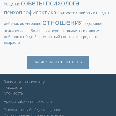
советы психолога
общение
психопрофилактика
подростки
любовь
от 0 до 3
отношения
ребенок
здоровье
иммиграция
перинатальная психология
психические заболевания
ребенок от 0 до 3
совместный сон
кризис среднего
возраста
ЗАПИСАТЬСЯ К ПСИХОЛОГУ
Записаться к психологу
Психологи
Стоимость
Аренда кабинета психолога
Психолог онлайн / дистанционно
Индивидуальный прием психолога