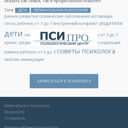
оказать как семья, так и профессионал-психолог.
Теги:
ДЕТИ
ПЕРИНАТАЛЬНАЯ ПСИХОЛОГИЯ
раннее развитие
психические заболевания
мотивация
родители
внутренний конфликт
секты
ребенок
от 3 до 7
дети
ожидание ребенка
трудоголизм
дети от 3 до 7
кризис среднего возраста
СДВГ
сенсомоторная коррекция
советы психолога
измена
ребенок от 0 до 3
любовь
иммиграция
ЗАПИСАТЬСЯ К ПСИХОЛОГУ
Записаться к психологу
Психологи
Стоимость
Аренда кабинета психолога