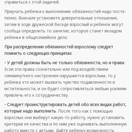
спра­виться с этой задачей.
Приучать ребенка к выполнению обязанностей надо посте­
пенно. Вначале установите доверительные отношения,
затем в ходе дружеской беседе взрослый и ребенок могут
сообща опре­делить то занятие, которое станет вкладом
ребенка в общесемей­ное дело.
При распределении обязанностей взрослому следует
помнить о следующих принципах
:
•
У детей должны быть не только обязанности, но и права
.
Если эти права сознательно или под воздействием
сиюминутного настроения нарушаются взрослым, то у
ребенка это может вызвать чувство подавленности и
мстительности, и он будет сопротивляться любым усилиям
привлечь его к сотрудничеству.
•
Следует проинструктировать детей обо всех видах работ,
которые надо выполнить
. После того как с помощью
взрослых они выберут какую-то работу, нужно устано­вить
критерии ее качества и по ним уже оценивать выполненную
работу вместе с детьми. Дайте ребенку возможность