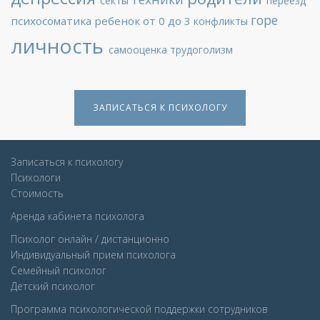
секты
переезд
горе
психосоматика
ребенок от 0 до 3
конфликты
личность
самооценка
трудоголизм
ЗАПИСАТЬСЯ К ПСИХОЛОГУ
Записаться к психологу
Психологи
Стоимость
Аренда кабинета психолога
Психолог онлайн / дистанционно
Индивидуальный прием психолога
Семейный психолог
Детcкий психолог
Программа психологической поддержки сотрудников