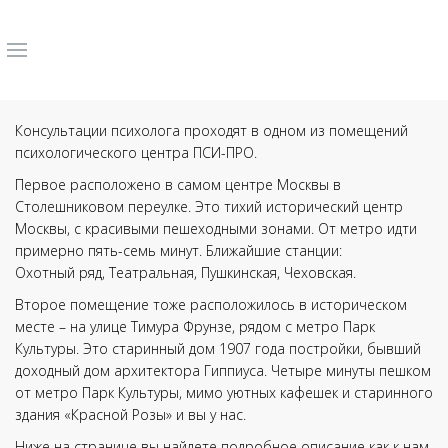
Консультации психолога проходят в одном из помещений
психологического центра ПСИ-ПРО.
Первое расположено в самом центре Москвы в
Столешниковом переулке. Это тихий исторический центр
Москвы, с красивыми пешеходными зонами. От метро идти
примерно пять-семь минут.
Ближайшие станции:
Охотный ряд, Театральная, Пушкинская, Чеховская.
Второе помещение тоже расположилось в историческом
месте – на улице Тимура Фрунзе,
рядом с метро Парк
Культуры
. Это старинный дом 1907 года постройки, бывший
доходный дом архитектора Гиппиуса. Четыре минуты пешком
от метро Парк Культуры, мимо уютных кафешек и старинного
здания «Красной Розы» и вы у нас.
Ниже на странице вы найдете подробное описание как к нам