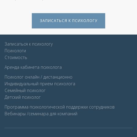
ЗАПИСАТЬСЯ К ПСИХОЛОГУ
Записаться к психологу
Психологи
Стоимость
Аренда кабинета психолога
Психолог онлайн / дистанционно
Индивидуальный прием психолога
Семейный психолог
Детcкий психолог
Программа психологической поддержки сотрудников
Вебинары /семинара для компаний