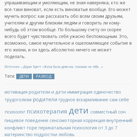
упрашивающим и умоляющим, не зная наверняка, кто же
все-таки виноват, если есть виноватые вообще. Его может
мучить вопрос: как рассказать обо всем своим друзьям,
учителям и другим близким людям и говорить ли кому-
нибудь об этом вообще. По большому счету он скорее
всего будет чувствовать себя ужасно беспомощным. Это,
возможно, самое мучительное и ошеломляющее событие в
его жизни, и он здесь абсолютно ничего не может
поделать.
Источник —Дорис Бретт «Жила была девочка, похожая на тебя…»
Теги:
ДЕТИ
РАЗВОД
мотивация
родители и дети
иммиграция
одиночество
родители
сам себе
трудоголизм
грудное вскармливание
дети
психотерапия
психолог
совместный сон
внутренний
пищевое поведение
сенсомоторная коррекция
конфликт
горе
перинатальная психология
от 3 до 7
материнство
подростки
любовь