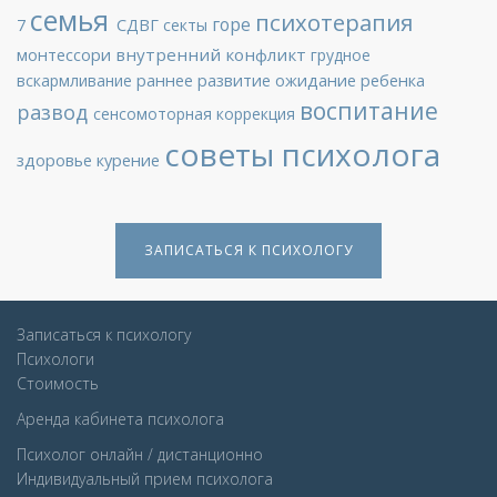
семья
психотерапия
горе
СДВГ
7
секты
монтессори
внутренний конфликт
грудное
раннее развитие
ожидание ребенка
вскармливание
воспитание
развод
сенсомоторная коррекция
советы психолога
здоровье
курение
ЗАПИСАТЬСЯ К ПСИХОЛОГУ
Записаться к психологу
Психологи
Стоимость
Аренда кабинета психолога
Психолог онлайн / дистанционно
Индивидуальный прием психолога