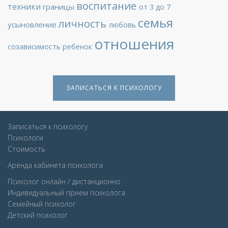
воспитание
техники
границы
от 3 до 7
семья
личность
усыновление
любовь
отношения
ребенок
созависимость
ЗАПИСАТЬСЯ К ПСИХОЛОГУ
Записаться к психологу
Психологи
Стоимость
Аренда кабинета психолога
Психолог онлайн / дистанционно
Индивидуальный прием психолога
Семейный психолог
Детcкий психолог