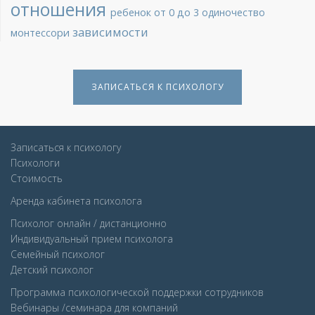
отношения
ребенок от 0 до 3
одиночество
зависимости
монтессори
ЗАПИСАТЬСЯ К ПСИХОЛОГУ
Записаться к психологу
Психологи
Стоимость
Аренда кабинета психолога
Психолог онлайн / дистанционно
Индивидуальный прием психолога
Семейный психолог
Детcкий психолог
Программа психологической поддержки сотрудников
Вебинары /семинара для компаний