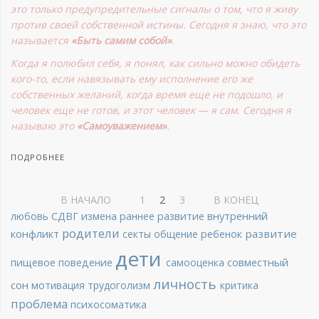
это только предупредительные сигналы о том, что я живу
против своей собственной истины. Сегодня я знаю, что это
называется
«Быть самим собой»
.
Когда я полюбил себя, я понял, как сильно можно обидеть
кого-то, если навязывать ему исполнение его же
собственных желаний, когда время еще не подошло, и
человек еще не готов, и этот человек — я сам. Сегодня я
называю это
«Самоуважением»
.
ПОДРОБНЕЕ
В НАЧАЛО
1
2
3
В КОНЕЦ
внутренний
любовь
СДВГ
измена
раннее развитие
родители
конфликт
развитие
секты
общение
ребенок
дети
совместный
пищевое поведение
самооценка
личность
сон
мотивация
трудоголизм
критика
проблема
психосоматика