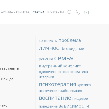
АРЕНДА КАБИНЕТА
СТАТЬИ
КОНТАКТЫ
проблема
конфликты
личность
ожидание
семья
ребенка
внутренний конфликт
и заставить
психосоматика
одиночество
истерики
 бойцов.
психотерапия
критика
психические заболевания
воспитание
пищевое
зависимости
оятно
поведение