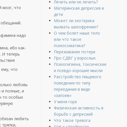
Лечить или не лечить?
й мозг, что
Материнская депрессия и
дети
Может ли эзотерика
 обещаний.
вызвать шизофрению?
О чем болит наше тело
дофамина надо
или что такое
психосоматика?
ина, ибо как-
Переживание потери
. И теперь
Про СДВГ у взрослых
льствия
Психогигиена, токсические
 ему, что
и псевдо-хорошие мысли
Расстройство пищевого
поведения по типу
 только любовь
переедания в виде
 и полные, и
«запоев»
х-то особых
У меня горе
нервную
Физическая активность в
борьбе с депресией
 обязан любить
Что такое тревога
к тряпки,
Шаг к стройности