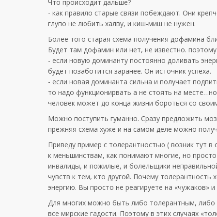
Что происходит дальше?
- как правило старые связи побеждают. Они крепч
глупо не любить халву, и киш-миш не нужен.
Более того старая схема получения дофамина бли
Будет там дофамин или нет, не известно. поэтому
- если новую доминанту постоянно доливать энер
будет позаботится заранее. Он источник успеха.
- если новая доминанта сильна и получает подпит
то надо функционирвать а не стоять на месте…н
человек может до конца жизни бороться со сво
Можно поступить гуманно. Сразу предложить мозг
прежняя схема хуже и на самом деле можно получ
Приведу пример с толерантностью ( возник тут в
к меньшинствам, как понимают многие, но просто 
инвалиды, и пожилые, и болельщики неправильной
чувств к тем, кто другой. Почему толерантность
энергию. Вы просто не реагируете на «чужаков» и
Для многих можно быть либо толерантным, либо 
все мирские гадости. Поэтому в этих случаях «тол