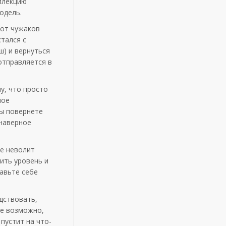
оллекцию
одель.
 от чужаков
тался с
ш) и вернуться
отправляется в
у, что просто
ное
вы повернете
 наверное
не неволит
ить уровень и
тавьте себе
дствовать,
не возможно,
пустит на что-