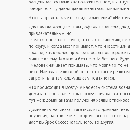
расценивается вами как положительное, вы и тут
говорите: « Ну давай-давай меняться. Блииииииин
Что вы представляете в виде изменения? «Не хочу
Для начала мозг дает вам дофамин авансом для 
привлекательным, но:
- человек не знает точно, что такое киш-миш, не
по кругу, и когда мозг понимает, что инвестиции
к халве, как к более простой и реальной перспек
миш не к чему. Можно и без него. И без него буде
- человек начинает понимать, что мозг что-то н
нет». Или «да». Или вообще что-то такое решитель
запретить, а там киш-миш сам подтянется.
Что происходит в мозгу? У нас есть система возн
доминант составляет план получения халвы, посы
тут меж доминантами получения халвы втискивает
Доминанты начинают тягаться, кто доминантнее, а
поучения, наставление … короче все то, что в н
дает выброс бессознательного, то другая.