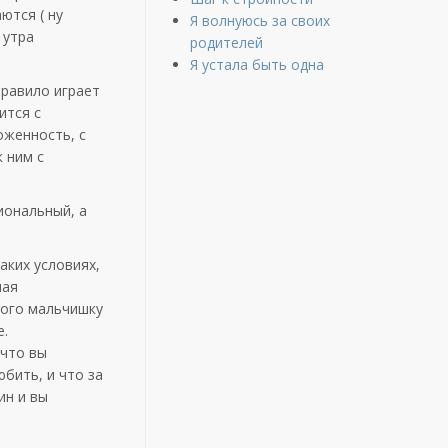
ются ( ну
Я волнуюсь за своих
 утра
родителей
Я устала быть одна
правило играет
ится с
оженность, с
 ним с
иональный, а
аких условиях,
ная
мого мальчишку
е.
 что вы
юбить, и что за
ин и вы