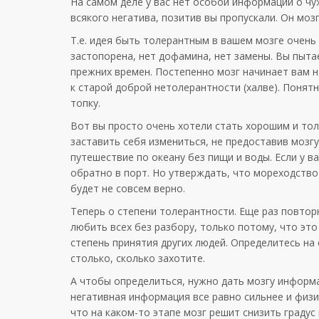
На самом деле у вас нет особой информации о чу
всякого негатива, позитив вы пропускали. Он мо
Т.е. идея быть толерантным в вашем мозге очень
застопорена, нет дофамина, нет замены. Вы пыта
прежних времен. Постепенно мозг начинает вам н
к старой доброй нетолерантности (халве). Понят
топку.
Вот вы просто очень хотели стать хорошим и тол
заставить себя измениться, не предоставив мозгу
путешествие по океану без пищи и воды. Если у в
обратно в порт. Но утверждать, что мореходство
будет не совсем верно.
Теперь о степени толерантности. Еще раз повторю
любить всех без разбору, только потому, что эт
степень принятия других людей. Определитесь на 
столько, сколько захотите.
А чтобы определиться, нужно дать мозгу информа
негативная информация все равно сильнее и физ
что на каком-то этапе мозг решит снизить граду