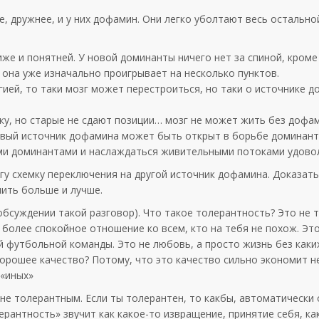
е, дружнее, и у них дофамин. Они легко уболтают весь остально
же и понятней. У новой доминанты ничего нет за спиной, кроме
 она уже изначально проигрывает на несколько пунктов.
гией, то таки мозг может перестроиться, но таки о источнике 
ку, но старые не сдают позиции… мозг не может жить без дофам
овый источник дофамина может быть открыт в борьбе доминант
ими доминантами и наслаждаться живительными потоками удово
у схемку переключения на другой источник дофамина. Доказать
ить больше и лучше.
 обсуждении такой разговор). Что такое толерантность? Это не
более спокойное отношение ко всем, кто на тебя не похож. Это
 футбольной команды. Это не любовь, а просто жизнь без каки
 хорошее качество? Потому, что это качество сильно экономит 
 «иных»
не толерантным. Если ты толерантен, то какбы, автоматически
ерантность» звучит как какое-то извращение, принятие себя, ка