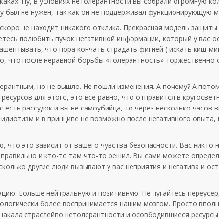
жаках. Ну, в условиях нетолерантности вы собрали огромную к
згу был не нужен, так как он не поддерживал функционирующую м
 скоро не находит никакого отклика. Прекрасная модель защиты
етесь полюбить пучок негативной информации, который у вас ос
ашептывать, что пора кончать страдать фигней ( искать киш-ми
но, что после неравной борьбы «толерантность» торжественно 
ерантным, но не вышло. Не пошли изменения. А почему? А потом
 ресурсов для этого, это все равно, что отправится в кругосвет
ас есть рассудок и вы не самоубийца, то через несколько часов 
 идиотизм и в принципе не возможно после негативного опыта,
, что это зависит от вашего чувства безопасности. Вас никто 
о правильно и кто-то там что-то решил. Вы сами можете определ
сколько другие люди вызывают у вас неприятия и негатива и ос
цию. Больше нейтральную и позитивную. Не пугайтесь переусер
иологически более воспринимается нашим мозгом. Просто впол
с накала страстейпо нетолерантности и осовбодившиеся ресурсы 