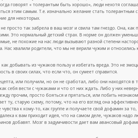
когда говорят « толерантым быть хорошо», люди нехотя соглаша
иться этим самым. Т.е. изначально желание стать толерантным с
ние для некоторых.
не просто так забрела в ваш мозг и свила там гнездо. Она, как 
жими. Это нормальный детский страх. В норме он должен уменьш
омые, не похожие на нас люди вызывают разной степени настор
. Нас хвалили родители, что мы не верили чужим и относились к
 как добывать из чужаков пользу и избегать вреда. Это не эмоц
сть в своих силах, что если что, он сумеет справится.
цепта, или получили, но он не сработал, либо они находятся в т
ак себя вести с чужаками и что от них ждать. Либо у них невер
между прочим, просто бояться и прятаться, или побить незнако
т ту, старую схему, потому, что на его взгляд она эффективне
чувства к кому-то, как группе и получаете свой дофамин за то,
далека к вам приходит идея, что на самом деле, чужаков надо л
инов добавят. Мозг в задумчивости дает вам авансовый дофам