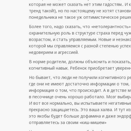
которая не может сказать нет этим гадостям.. И 
тренд такой!), но по настоящему не хотят станов
понедельника не такое уж оптимистическое реше
Более того, надо сказать, что «нетолерантность» 
охранительную роль в структуре страха перед чу
возрастом, и стать управляемым. Новые и незнак
которой мы справляемся с разной степенью успеха
недоверием и агрессией.
В норме родители, должны объяснить и показать,
когнитивный навык. Ребенок приобретает уверенно
Но бывает, что люди не получили когнитивного ре
где они не имеют достаточно информации о том, к
информация о том, что происходит. А в детстве 
в песочнице очень хорошо работало. Мозг выбирае
И вот все нормально, вы испытываете негативные 
прекрасно защищаетесь. Это ваша халва. И тут из
это якобы будет больше дофамина и даже эндорф
отправляетесь за своим «киш-мишем»