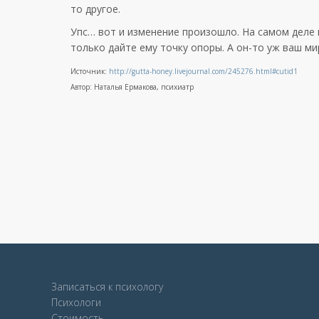
то другое.
Упс… вот и изменение произошло. На самом деле 
только дайте ему точку опоры. А он-то уж ваш ми
Источник:
http://gutta-honey.livejournal.com/245276.html#cutid1
Автор: Наталья Ермакова, психиатр
Записаться к психологу
Психологи
Стоимость