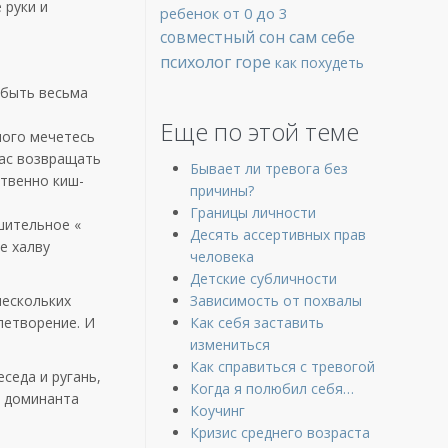
 руки и
ребенок от 0 до 3
совместный сон
сам себе
психолог
горе
как похудеть
 быть весьма
Еще по этой теме
ного мечетесь
вас возвращать
Бывает ли тревога без
ственно киш-
причины?
Границы личности
шительное «
Десять ассертивных прав
е халву
человека
Детские субличности
нескольких
Зависимость от похвалы
летворение. И
Как себя заставить
измениться
Как справиться с тревогой
седа и ругань,
Когда я полюбил себя…
а доминанта
Коучинг
Кризис среднего возраста