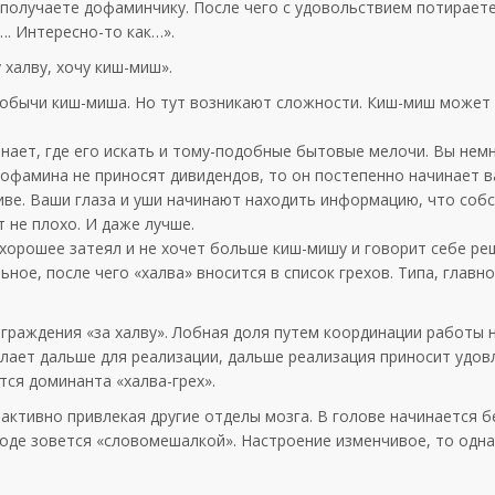
 получаете дофаминчику. После чего с удовольствием потираете
…. Интересно-то как…».
 халву, хочу киш-миш».
добычи киш-миша. Но тут возникают сложности. Киш-миш может
 знает, где его искать и тому-подобные бытовые мелочи. Вы нем
 дофамина не приносят дивидендов, то он постепенно начинает 
тиве. Ваши глаза и уши начинают находить информацию, что соб
т не плохо. И даже лучше.
е хорошее затеял и не хочет больше киш-мишу и говорит себе ре
ное, после чего «халва» вносится в список грехов. Типа, главно
аграждения «за халву». Лобная доля путем координации работы 
лает дальше для реализации, дальше реализация приносит удов
ся доминанта «халва-грех».
ктивно привлекая другие отделы мозга. В голове начинается бе
ароде зовется «словомешалкой». Настроение изменчивое, то одн