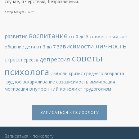
случае, я черствый, безразличный.
Автор: Мануэль Смит
воспитание
развитие
совместный сон
от 0 до 3
личность
зависимости
общение
дети от 3 до 7
советы
депрессия
стресс
переезд
психолога
любовь
кризис среднего возраста
грудное вскармливание
созависимость
иммиграция
внутренний конфликт
мотивация
трудоголизм
ЗАПИСАТЬСЯ К ПСИХОЛОГУ
Записаться к психологу