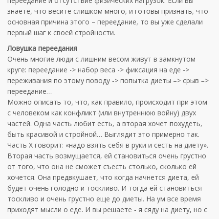
переедание и отсутствие физических нагрузок. Если вы
знаете, что весите слишком много, и готовы признать, что
основная причина этого – переедание, то вы уже сделали
первый шаг к своей стройности.
Ловушка переедания
Очень многие люди с лишним весом живут в замкнутом
круге: переедание -> набор веса -> фиксация на еде ->
переживания по этому поводу -> попытка диеты –> срыв –>
переедание…
Можно описать то, что, как правило, происходит при этом
с человеком как конфликт (или внутреннюю войну) двух
частей. Одна часть любит есть, а вторая хочет похудеть,
быть красивой и стройной… Выглядит это примерно так.
Часть Х говорит: «надо взять себя в руки и сесть на диету».
Вторая часть возмущается, ей становиться очень грустно
от того, что она не сможет съесть столько, сколько ей
хочется. Она предвкушает, что когда начнется диета, ей
будет очень голодно и тоскливо. И тогда ей становиться
тоскливо и очень грустно еще до диеты. На ум все время
приходят мысли о еде. И вы решаете - я сяду на диету, но с