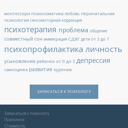
монтессори
психосоматика
перинатальная
любовь
психология
сенсомоторная коррекция
психотерапия
проблема
общение
совместный сон
СДВГ
иммиграция
дети от 3 до 7
психопрофилактика
личность
депрессия
усыновление
ребенок от 0 до 3
развитие
курение
самооценка
ЗАПИСАТЬСЯ К ПСИХОЛОГУ
Записаться к психологу
Психологи
Стоимость