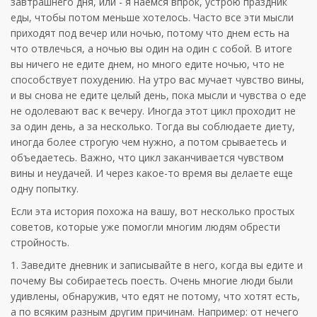
завтрашнего дня, или - я наемся впрок, устрою праздник
еды, чтобы потом меньше хотелось. Часто все эти мысли
приходят под вечер или ночью, потому что днем есть на
что отвлечься, а ночью вы один на один с собой. В итоге
вы ничего не едите днем, но много едите ночью, что не
способствует похудению. На утро вас мучает чувство вины,
и вы снова не едите целый день, пока мысли и чувства о еде
не одолевают вас к вечеру. Иногда этот цикл проходит не
за один день, а за несколько. Тогда вы соблюдаете диету,
иногда более строгую чем нужно, а потом срываетесь и
объедаетесь. Важно, что цикл заканчивается чувством
вины и неудачей. И через какое-то время вы делаете еще
одну попытку.
Если эта история похожа на вашу, вот несколько простых
советов, которые уже помогли многим людям обрести
стройность.
1. Заведите дневник и записывайте в него, когда вы едите и
почему Вы собираетесь поесть. Очень многие люди были
удивлены, обнаружив, что едят не потому, что хотят есть,
а по всяким разным другим причинам. Например: от нечего