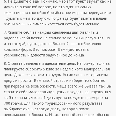
6. Не думайте о еде. Понимаю, что этот пункт звучит как: не
думайте о красной корове, но это один из самых
эффективных способов борьбы с чрезмерным перееданием
- думать о чем-то другом. Тогда еда будет иметь в вашей
жизни меньший смысл и хотеться есть будет меньше.
7. Хвалите себя за каждый сделанный шаг. Хвалить и
радовать себя важно не только за конечный результат, но
и за каждый, пусть даже небольшой, шаг к обретению
красивых форм. Это поможет Вам чувствовать
уверенность и довести задуманное до конца.
8. Ставьте реальные и адекватные цели. Например, если вы
планируете сбросить 5 кило за неделю - это малореальная
цель. Даже если каким-то чудом Вы их скинете - организм
вряд ли простит Вам такой стресс и наберет их обратно
при первой же возможности. Чаще всего же бывает так: Вы
ставите себе малореальную цель - похудеть за неделю на 5
кг. Это значит, что за 1 день нужно похудеть примерно на
700 грамм. Для такого труднодостижимого результата
выбирают очень строгую диету, которую почти
невозможно соблюдать. И так - первый день люди обычно