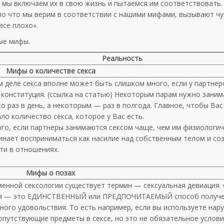
и мы включаем их в свою жизнь и пытаемся им соответствовать.
во что мы верим в соответствии с нашими мифами, вызывают ч
все плохо».
ые мифы.
Реальность
Мифы о количестве секса
м деле секса вполне может быть слишком много, если у партнер
 конституция. (ссылка на статью) Некоторым парам нужно заним
о раз в день, а некоторым — раз в полгода. Главное, чтобы Вас
ло количество секса, которое у Вас есть.
ого, если партнеры занимаются сексом чаще, чем им физиологи
чинает восприниматься как насилие над собственным телом и со
ти в отношениях.
Мифы о позах
менной сексологии существует термин — сексуальная девиация.
я — это ЕДИНСТВЕННЫЙ или ПРЕДПОЧИТАЕМЫЙ способ получ
ного удовольствия. То есть например, если вы используете нар
сопутствующие предметы в сексе, но это не обязательное услов