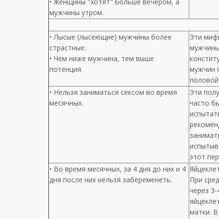
• Женщины "хотят" больше вечером, а
мужчины утром.
• Лысые (лысеющие) мужчины более
Эти миф
страстные.
мужчины
• Чем ниже мужчина, тем выше
конститу
потенция.
мужчин 
половой
• Нельзя заниматься сексом во время
Эти пол
месячных.
часто б
испытат
рекоменд
занимат
испытыв
этот пер
• Во время месячных, за 4 дня до них и 4
Яйцекле
дня после них нельзя забеременеть.
При сре
через 3-
яйцеклет
матки. В