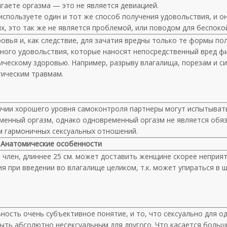
гаете оргазма — это не является девиацией.
используете один и тот же способ получения удовольствия, и о
х, это так же не является проблемой, или поводом для беспоко
овья и, как следствие, для зачатия вредны только те формы по
ьного удовольствия, которые наносят непосредственный вред ф
ическому здоровью. Например, разрыву влагалища, порезам и с
гическим травмам.
ичии хорошего уровня самоконтроля партнеры могут испытыват
менный оргазм, однако одновременный оргазм не является обя
м гармоничных сексуальных отношений.
Анатомические особенности
 член, длиннее 25 см. может доставить женщине скорее неприя
 при введении во влагалище целиком, т.к. может упираться в ш
ность очень субъективное понятие, и то, что сексуально для о
ыть абсолютно несексуальным для другого. Что касается больш