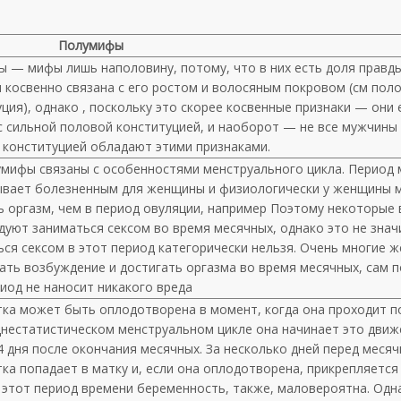
Полумифы
ы — мифы лишь наполовину, потому, что в них есть доля правд
 косвенно связана с его ростом и волосяным покровом (см пол
ция), однако , поскольку это скорее косвенные признаки — они е
с сильной половой конституцией, и наоборот — не все мужчины 
 конституцией обладают этими признаками.
умифы связаны с особенностями менструального цикла. Период 
ывает болезненным для женщины и физиологически у женщины 
ь оргазм, чем в период овуляции, например Поэтому некоторые 
уют заниматься сексом во время месячных, однако это не знач
ься сексом в этот период категорически нельзя. Очень многие 
ать возбуждение и достигать оргазма во время месячных, сам п
иод не наносит никакого вреда
тка может быть оплодотворена в момент, когда она проходит по
днестатистическом менструальном цикле она начинает это дви
4 дня после окончания месячных. За несколько дней перед меся
ка попадает в матку и, если она оплодотворена, прикрепляется 
 этот период времени беременность, также, маловероятна. Одна