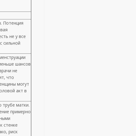
ы. Потенция
овая
сть не у все
с сильной
менструации
меньше шансов
врачи не
ит, что
женщины могут
оловой акт в
 трубе матки.
жение примерно
чными
к стенке
ко, риск