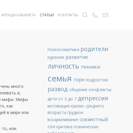
АРЕНДА КАБИНЕТА
СТАТЬИ
КОНТАКТЫ
родители
психосоматика
развитие
курение
личность
техники
семья
горе
подростки
очень много
развод
общение
конфликты
енивать и,
депрессия
дети от 3 до 7
ся мифы. Мифы
о, как
мотивация
кризис среднего
ей в мире или
возраста
грудное
совместный
вскармливание
сон
критика
психические
 то, или