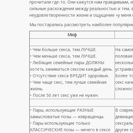
прочитали где-то. Они кажутся нам правдивыми, 
сильные расхождения между реальностью и тем, 
неудовлетворенности жизни и ощущение «у меня 
Мы постарались рассмотреть наиболее популярн
Миф
• Чем больше секса, тем ЛУЧШЕ.
На само
• Чем меньше секса, тем ЛУЧШЕ.
половая
• Любящие семейные пары ДОЛЖНЫ
нескольк
хотеть заниматься сексом каждый день.
устраива
• Отсутствие секса ВРЕДИТ здоровью.
Более т
• Чем чаще секс, тем лучше семейная
секс на
жизнь.
сложнос
• После 50 лет секс уже не нужен.
• Пары, использующие РАЗНЫЕ
В совре
замысловатые позы — извращенцы.
девиаци
• Пары использующие только
сексуаль
КЛАССИЧЕСКИЕ позы — ничего в сексе
другие 