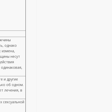
ужчины
ь, однако
к измена,
нщины несут
действия
 одинаковая,
е и другие
ько об одном.
ет лечения, в
х сексуальной