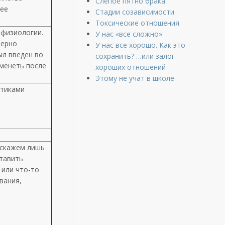
Слепое пятно брака
лее
Стадии созависимости
Токсические отношения
 физиологии.
У нас «все сложно»
мерно
У нас все хорошо. Как это
ыл введен во
сохранить? …или залог
еменеть после
хороших отношений
Этому не учат в школе
стиками
 скажем лишь
ставить
 или что-то
вания,