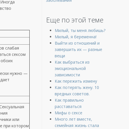
заболевания
 Иногда
увство
Еще по этой теме
Милый, ты меня любишь?
Милый, я беременна!
Выйти из отношений и
ов слабая
завершить их — разные
аться сексом
вещи
 обоих
Как выбраться из
эмоциональной
чески нужно —
зависимости
здает
Как пережить измену
Как потерять жену. 10
вредных советов.
Как правильно
расставаться
 Сексуальная
Мифы о сексе
ения
Много лет вместе,
учники или
семейная жизнь стала
ие при котором