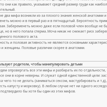
то они как правило, указывают средний размер груди как наибо
ательный.
ие два мифа возникли из-за плохого знания женской анатомии и
енеть можно и в первый раз и в пятнадцатый. Вероятность при
вая. Забеременеть можно даже если половой член вообще не б
е, но в него попала сперма..Моча никак не снижает риск забер
енного полового акта.
ность и половая активность не являются основными характери
 и женщины. Половые различии скорее в анатомии.
ользуют
родители, чтобы манипулировать детьми
удем опровергать все эти мифы и разбирать их по отдельности,
все они в корне неверны. И служат одной единственной цели: за
а чего-то не делать (заниматься сексом, мастурбировать и т.д),
есть капусту и морковку). В любом случае нет ни одного исследо
 подтвердило бы хотя бы один из этих мифов.