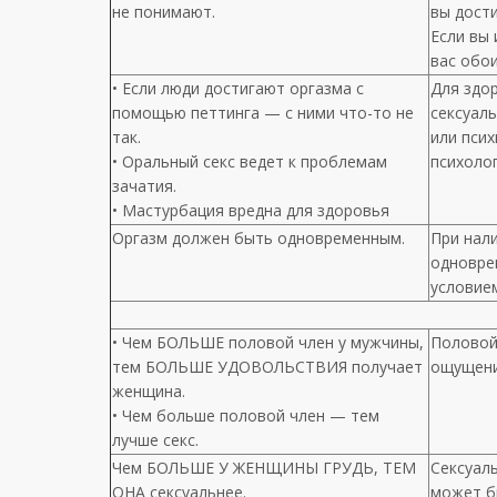
не понимают.
вы дости
Если вы 
вас обои
• Если люди достигают оргазма с
Для здор
помощью петтинга — с ними что-то не
сексуал
так.
или псих
• Оральный секс ведет к проблемам
психоло
зачатия.
• Мастурбация вредна для здоровья
Оргазм должен быть одновременным.
При нал
одновре
условие
• Чем БОЛЬШЕ половой член у мужчины,
Половой
тем БОЛЬШЕ УДОВОЛЬСТВИЯ получает
ощущения
женщина.
• Чем больше половой член — тем
лучше секс.
Чем БОЛЬШЕ У ЖЕНЩИНЫ ГРУДЬ, ТЕМ
Сексуаль
ОНА сексуальнее.
может б