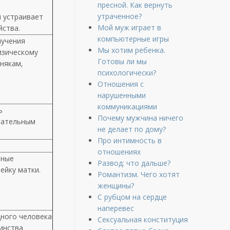
пресной. Как вернуть
утраченное?
н устраивает
Мой муж играет в
йства.
компьютерные игры
лучения
Мы хотим ребенка.
изическому
Готовы ли мы
инякам,
психологически?
Отношения с
нарушенными
коммуникациями
ь
Почему мужчина ничего
зательным
не делает по дому?
Про интимность в
отношениях
тные
Развод: что дальше?
ейку матки.
Романтизм. Чего хотят
женщины?
С рубцом на сердце
наперевес
дного человека
Сексуальная конституция
инства