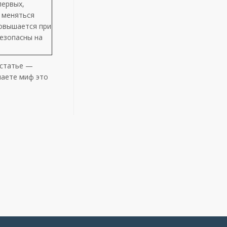
первых,
 меняться
повышается при
безопасны на
 статье —
наете миф это