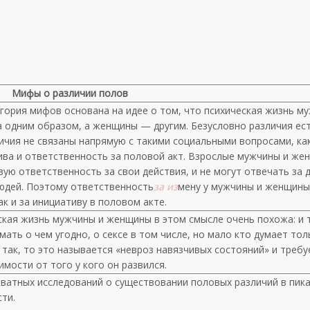
Мифы о различии полов
егория мифов основана на идее о том, что психическая жизнь м
а одним образом, а женщины — другим. Безусловно различия ест
ичия не связаны напрямую с такими социальными вопросами, ка
ива и ответственность за половой акт. Взрослые мужчины и же
ую ответственность за свои действия, и не могут отвечать за 
людей. Поэтому ответственность
за
из
мену у мужчины и женщины
ак и за инициативу в половом акте.
ская жизнь мужчины и женщины в этом смысле очень похожа: и т
мать о чем угодно, о сексе в том числе, но мало кто думает тол
 так, то это называется «невроз навязчивых состояний» и требу
имости от того у кого он развился.
кватных исследований о существовании половых различий в пика
ти.