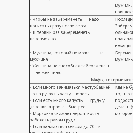
мужчин, 
привлек
• Чтобы не забеременеть — надо
Последн
пописать сразу после секса.
Заберем
• В первый раз забеременеть
одинако
невозможно.
влагалищ
незащищ
• Мужчина, который не может — не
Беремен
мужчина.
мужчины
• Женщина не способная забеременеть
— не женщина.
Мифы, которые
исп
• Если много заниматься мастурбацией,
Мы не б
то на руках вырастут волосы
то, что 
• Если есть много капусты — грудь у
подростк
девочки вырастет быстрее.
делать (
• Морковка снижает вероятность
которое
заболеть раком груди.
• Если заниматься сексом до 20-ти —
грудь может обвиснуть.