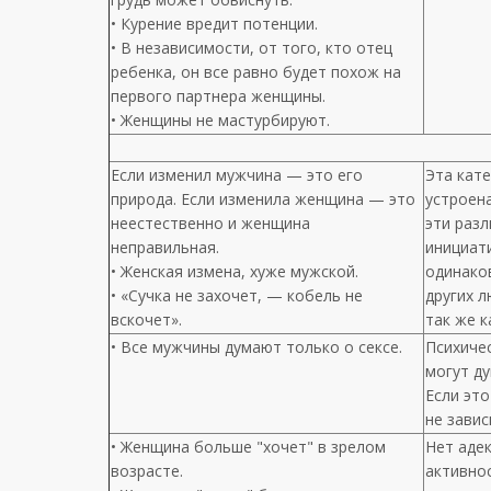
• Курение вредит потенции.
• В независимости, от того, кто отец
ребенка, он все равно будет похож на
первого партнера женщины.
• Женщины не мастурбируют.
Если изменил мужчина — это его
Эта кат
природа. Если изменила женщина — это
устроен
неестественно и женщина
эти разл
неправильная.
инициат
• Женская измена, хуже мужской.
одинаков
• «Сучка не захочет, — кобель не
других 
вскочет».
так же к
• Все мужчины думают только о сексе.
Психиче
могут ду
Если это
не завис
• Женщина больше "хочет" в зрелом
Нет аде
возрасте.
активнос