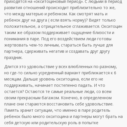
приходятся на «окситоциновый период». С людьми в период
развития отношений происходит приблизительно то же,
что между матерью и ребенком. Как смотрят мать и
ребенок друг на друга ( если взять норму)? Видят только
положительное, а отрицательное сглаживается. Окситоцин
таким же образом поддерживает ощущение близости и
понимания в паре. Под его воздействием люди готовы
жертвовать чем-то личным, стараться быть лучше для
партнера, сдерживать негатив и создавать друг другу
праздник.
Длится это удовольствие у всех влюбленных по-разному,
но где-то сильно усредненный вариант приближается к 6
месяцам. Дальше уровень окситоцина, если его не
поддерживать, начинает постепенно падать. И что
остается? Остаются те самые реальные люди, со всем
своим прекрасным багажом. Конечно, в определенном
плане они стараются восстановить себе удовольствие.
Память хранит ситуации, что именно в паре родитель
ребенок было много окситоцина и партнеры могут брать на
себя детскую или родительскую роль в попытке