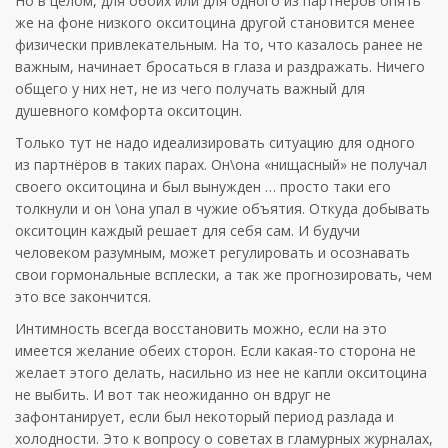
Но в целом, для обоих или для одного из партнеров опять
же на фоне низкого окситоцина другой становится менее
физически привлекательным. На то, что казалось ранее не
важным, начинает бросаться в глаза и раздражать. Ничего
общего у них нет, не из чего получать важный для
душевного комфорта окситоцин.
Только тут не надо идеализировать ситуацию для одного
из партнёров в таких парах. Он\она «нищасный» не получал
своего окситоцина и был вынужден … просто таки его
толкнули и он \она упал в чужие объятия. Откуда добывать
окситоцин каждый решает для себя сам. И будучи
человеком разумным, может регулировать и осознавать
свои гормональные всплески, а так же прогнозировать, чем
это все закончится.
Интимность всегда восстановить можно, если на это
имеется желание обеих сторон. Если какая-то сторона не
желает этого делать, насильно из нее не капли окситоцина
не выбить. И вот так неожиданно он вдруг не
зафонтанирует, если был некоторый период разлада и
холодности. Это к вопросу о советах в гламурных журналах,