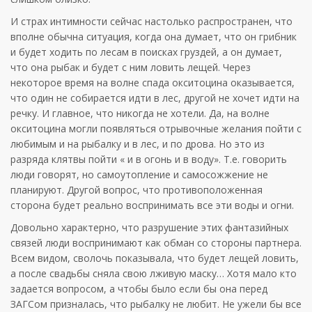
И страх интимности сейчас настолько распространен, что
вполне обычна ситуация, когда она думает, что он грибник
и будет ходить по лесам в поисках груздей, а он думает,
что она рыбак и будет с ним ловить лещей. Через
некоторое время на волне спада окситоцина оказывается,
что один не собирается идти в лес, другой не хочет идти на
речку. И главное, что никогда не хотели. Да, на волне
окситоцина могли появляться отрывочные желания пойти с
любимым и на рыбалку и в лес, и по дрова. Но это из
разряда клятвы пойти « и в огонь и в воду». Т.е. говорить
люди говорят, но самоутопление и самосожжение не
планируют. Другой вопрос, что противоположенная
сторона будет реально воспринимать все эти воды и огни.
Довольно характерно, что разрушение этих фантазийных
связей люди воспринимают как обман со стороны партнера.
Всем видом, сволочь показывала, что будет лещей ловить,
а после свадьбы сняла свою лживую маску… Хотя мало кто
задается вопросом, а чтобы было если бы она перед
ЗАГСом призналась, что рыбалку не любит. Не ужели бы все