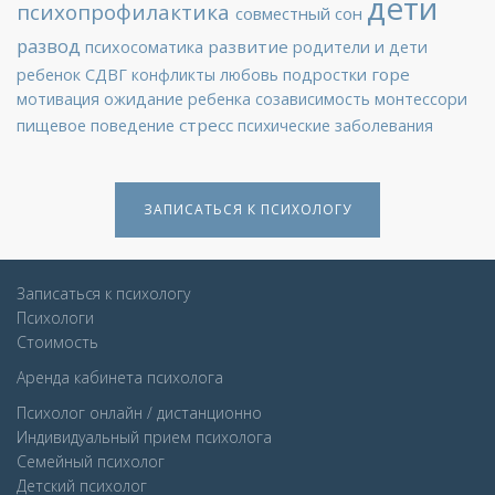
дети
психопрофилактика
совместный сон
развод
развитие
психосоматика
родители и дети
горе
ребенок
СДВГ
конфликты
любовь
подростки
мотивация
ожидание ребенка
созависимость
монтессори
стресс
пищевое поведение
психические заболевания
ЗАПИСАТЬСЯ К ПСИХОЛОГУ
Записаться к психологу
Психологи
Стоимость
Аренда кабинета психолога
Психолог онлайн / дистанционно
Индивидуальный прием психолога
Семейный психолог
Детcкий психолог