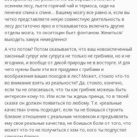
осеннем лесу, пьете горячий чай и термоса, сидя на
пенечке спина к спине… Вашему мозгу все равно и, если вы
четко представляете некую совместную деятельность в
лесу достаточно ярко и отказываетесь включать другие
отделы мозга, то окситоцин бьет фонтаном. Жениться/
выходить замуж немедленно!
А что потом? Потом оказывается, что ваш новоиспеченный
законный супруг или супруга не только не грибники, но и не
ягодники, и вообще от дикой природы не в восторге. И для
чего нужны были эти все придумки с грибами и
воображения ваших походов в лес? Может, стоило что-то
во внимание взять из реальности? Да, стоило, конечно,
если ты не опасаешься, что ты как грибник можешь быть
интересен кому-то. Или если ты ждешь принца, то в твоей
сказке он должен появиться по любому. Т.е. «реальные
качества» очень подходят, если ты не боишься строить
близкие отношения с реальным человеком и предъявлять
ему свои реальные качества, не боишься боли от того, что
может что-то не получиться с кем-то, кого ты подпустил
слишком близко.