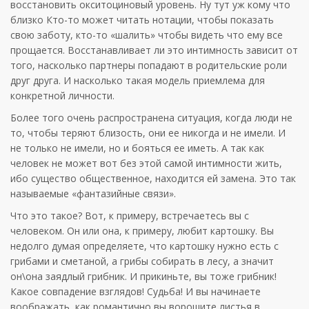
восстановить окситоциновый уровень. Ну тут уж кому что
близко Кто-то может читать нотации, чтобы показать
свою заботу, кто-то «шалить» чтобы видеть что ему все
прощается. Восстанавливает ли это интимность зависит от
того, насколько партнеры попадают в родительские роли
друг друга. И насколько такая модель приемлема для
конкретной личности.
Более того очень распространена ситуация, когда люди не
то, чтобы теряют близость, они ее никогда и не имели. И
не только не имели, но и бояться ее иметь. А так как
человек не может вот без этой самой интимности жить,
ибо существо общественное, находится ей замена. Это так
называемые «фантазийные связи».
Что это такое? Вот, к примеру, встречаетесь вы с
человеком. Он или она, к примеру, любит картошку. Вы
недолго думая определяете, что картошку нужно есть с
грибами и сметаной, а грибы собирать в лесу, а значит
он\она заядлый грибник. И прикиньте, вы тоже грибник!
Какое совпадение взглядов! Судьба! И вы начинаете
воображать, как романтично вы ворошите листья в