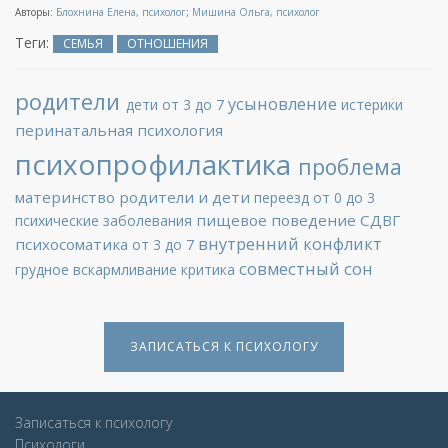
Авторы:
Блохнина Елена, психолог
;
Мишина Ольга, психолог
Теги:
СЕМЬЯ
ОТНОШЕНИЯ
родители
усыновление
дети от 3 до 7
истерики
перинатальная психология
психопрофилактика
проблема
материнство
родители и дети
переезд
от 0 до 3
пищевое поведение
СДВГ
психические заболевания
внутренний конфликт
психосоматика
от 3 до 7
совместный сон
грудное вскармливание
критика
ЗАПИСАТЬСЯ К ПСИХОЛОГУ
Записаться к психологу
Психологи