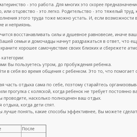
 материнство - это работа. Для многих это скорее предназначени
о, или отцовство - это легко. Родительство - это тяжелый труд,
олнения этого труда тоже можно устать. И, если возможности 
е и неприязнь.
аучится восстанавливать силы и душевное равновесие, иначе ва
 Вашей семьи и домочадцы начнут раздражаться в ответ, что е
сохраните хорошее самочувствие своих близких и сбережете атм
 категории:
рыми Вы пользуетесь утром, до пробуждения ребенка.
йти в себя во время общения с ребенком. Это то, что помогает 
ная часть отдыха сама по себе, поэтому старайтесь организовыв
или прогулка с коляской, когда ребенок не требует постоянно в
вы проводите, насколько полноценен ваш отдых.
я отдыха, когда дети спят.
бы лучше понять, какие способы эффективнее, Вы можете сдела
е
После