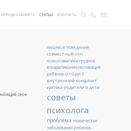
АРЕНДА КАБИНЕТА
СТАТЬИ
КОНТАКТЫ
пищевое поведение
совместный сон
психосоматика
грудное
вскармливание
мотивация
ребенок от 0 до 3
внутренний конфликт
родители и дети
критика
 любящий свое
советы
психолога
проблема
психические
ребенок
заболевания