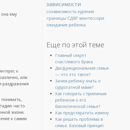
зависимости
курение
созависимость
 она ему
границы
СДВГ
монтессори
ожидание ребенка
Еще по этой теме
Главный секрет
счастливого брака
Дисфункциональная семья
интерес к
— что это такое?
различно, или
Зачем ребенку знать о
 и раздражения
суррогатной маме?
Как говорить с приемным
т понимать,
ребенком о его
стадию часто
биологической семье?
енной жизни.
Как предотвратить измену
жение к самим
Как решать проблемы в
семье. Базовый принцип