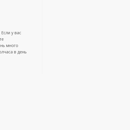
Если у вас
те
ень много
олчаса в день