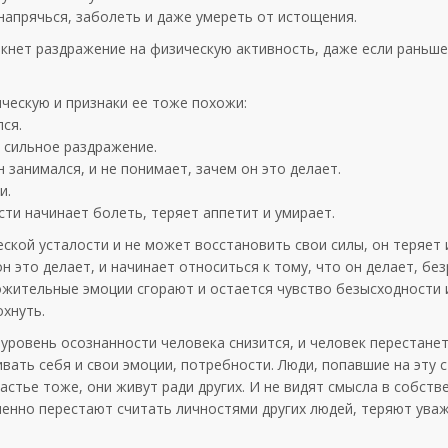
енапрячься, заболеть и даже умереть от истощения.
икнет раздражение на физическую активность, даже если раньше
ческую и признаки ее тоже похожи:
лся.
о сильное раздражение.
 занимался, и не понимает, зачем он это делает.
и.
сти начинает болеть, теряет аппетит и умирает.
ской усталости и не может восстановить свои силы, он теряет 
н это делает, и начинает относиться к тому, что он делает, без
ложительные эмоции сгорают и остается чувство безысходности
охнуть.
 уровень осознанности человека снизится, и человек перестане
вать себя и свои эмоции, потребности. Люди, попавшие на эту 
частье тоже, они живут ради других. И не видят смысла в собств
пенно перестают считать личностями других людей, теряют ува