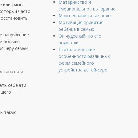
Материнство и
е или смысл
эмоциональное выгорание
 который часто
Мои неправильные роды
восстановить
Мотивация принятия
ребенка в семью
ше напряжение
Он чудесный, но его
ще больше
родители…
осферу семьи.
Психологические
особенности различных
форм семейного
устройства детей-сирот
оставаться
ать себе эти
ашего
ть такую