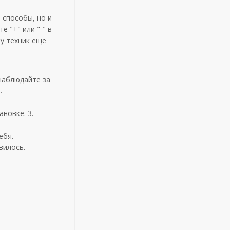
 способы, но и
е "+" или "-" в
ку техник еще
 наблюдайте за
.
новке. 3.
ебя.
вилось.