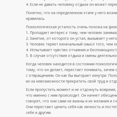
4. Если не давать человеку отдыха он может пер
Понятно, что на определенном этапе у него возн
нравилась.
Психологическая усталость очень похожа на физи
1. Пропадает интерес к тому, чем человек занима
2. Занятие, от которого он устал, вызывает у нег
3. Человек теряет изначальный смысл того, чем он
4. Испытывает чувство отчаяния и беспомощност
5. В случае отсутствия отдыха и смены деятельно
Когда человек находится в состоянии психологиче
тому, что он делает, перестает понимать, зачем о
с отвращением. Он как бы выгорает изнутри. По
из-за невозможности прекратить свой труд и отд
Если пропустить момент и не отдохнуть вовремя,
что именно с ним происходит. Он начнет обесцени
говорят, что они сами не важны и их желания и с
Они перестают ценить себя как личность и посте
себе и другим.