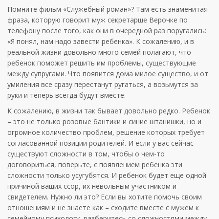
Помните фильм «Служебный роман»? Там есть знаменитая
фраза, которую говорит муж секретарше Верочке по
телефону после того, как они в очередной раз поругались:
«Я понял, нам надо завести ребенка». К сожалению, и в
реальной жизни довольно много семей полагают, что
ребенок поможет решить им проблемы, существующие
между супругами. Что появится дома милое существо, и от
умиления все сразу перестанут ругаться, а возьмутся за
руки и теперь всегда будут вместе.
К сожалению, в жизни так бывает довольно редко. Ребенок
– это не только розовые бантики и синие штанишки, но и
огромное количество проблем, решение которых требует
согласованной позиции родителей. И если у вас сейчас
существуют сложности в том, чтобы о чем-то
договориться, поверьте, с появлением ребенка эти
сложности только усугубятся. И ребенок будет еще одной
причиной ваших ссор, их невольным участником и
свидетелем. Нужно ли это? Если вы хотите помочь своим
отношениям и не знаете как – сходите вместе с мужем к
семейному психологу, разберитесь со сложностями между