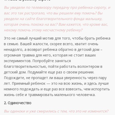
Вы увидели по телевизору передачу про ребенка-сироту, и
вас это так растрогало, что вы решили ему помочь? Вы
увидели на сайте благотворительного фонда малышку,
которая очень похожа на вас? Вам кажется, что кроме вас,
некому помочь этому несчастному ребенку?
Это не самый лучший мотив для того, чтобы брать ребенка
в семью. Вашей жалости, скорее всего, хватит очень
ненадолго, а возврат ребенка обратно в детский дом –
огромная травма для него, которая не стоит ваших
экспериментов. Попробуйте заняться
благотворительностью, пойти работать волонтером в
детский дом. Подумайте еще раз о своем решении.
Подождите, не пропадет ли ваша уверенность через пару
лет. Приемный ребенок — это на всю жизнь, и здесь лучше
немного подождать и еще раз все взвесить, чем испортить
жизнь себе и травмировать маленького человечка.
2. Одиночество
Вы одиноки и уже смирились с тем, что это не изменится?