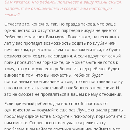
Вам кажется, что ребенок привнесет в вашу жизнь смысл,
наполнит ее отношениями и создаст вам настоящую
семью?
Отчасти это, конечно, так. Но правда такова, что ваше
одиночество от отсутствия партнера никуда не денется.
Ребенок не заменит Вам мужа. Более того, на несколько
лет у вас пропадет возможность ходить по клубам или
вечеринкам, где можно с кем-то познакомиться, не будет
возможности ходить на свидания. А если вдруг тот самый
принц появится на горизонте, он может быть не готов к
тому, что у вас уже есть ребенок. И тогда ребенок будет
виноват в том, что вы несчастны. Ребенок будет
постоянным напоминанием о том, что вы поставили точку
в попытках стать счастливой в любовных отношениях. И
это не сможет не проявляться в вашем к нему отношении.
Если приемный ребенок для вас способ спастись от
одиночества — подумайте еще раз. Лучше сначала решить
проблему одиночества. Сходите к психологу, поработайте с
ним вместе. Скорее всего, вам удастся решить эту
проблему, и вы найдете спутника жизни или поймете, что