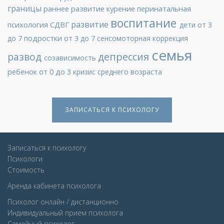
границы
раннее развитие
курение
перинатальная
воспитание
развитие
психология
СДВГ
дети от 3
подростки
до 7
от 3 до 7
сенсомоторная коррекция
семья
депрессия
развод
созависимость
ребенок от 0 до 3
кризис среднего возраста
ЗАПИСАТЬСЯ К ПСИХОЛОГУ
Записаться к психологу
Психологи
Стоимость
Аренда кабинета психолога
Психолог онлайн / дистанционно
Индивидуальный прием психолога
Семейный психолог