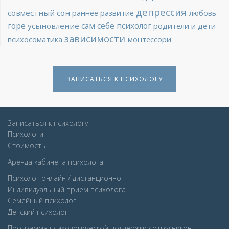
депрессия
совместный сон
раннее развитие
любовь
горе
сам себе психолог
усыновление
родители и дети
зависимости
психосоматика
монтессори
ЗАПИСАТЬСЯ К ПСИХОЛОГУ
Записаться к психологу
Психологи
Стоимость
Аренда кабинета психолога
Психолог онлайн / дистанционно
Индивидуальный прием психолога
Семейный психолог
Детcкий психолог
Программа психологической поддержки сотрудников