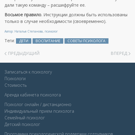
дали такую команду – расшифруйте ее.
Восьмое
правило
.
Инструкции
должны быть использованы
только в случае необходимости (своевременно).
Автор: Наталья Степанова, психолог
Теги:
ДЕТИ
ВОСПИТАНИЕ
СОВЕТЫ ПСИХОЛОГА
ПРЕДЫДУЩИЙ
ВПЕРЕД
Записаться к психологу
Психологи
Стоимость
Аренда кабинета психолога
Психолог онлайн / дистанционно
Индивидуальный прием психолога
Семейный психолог
Детcкий психолог
Программа психологической поддержки сотрудников