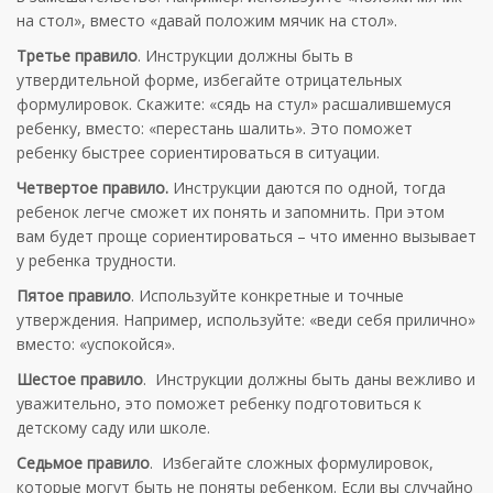
на стол», вместо «давай положим мячик на стол».
Третье
правило
.
Инструкции
должны быть в
утвердительной форме, избегайте отрицательных
формулировок. Скажите: «сядь на стул» расшалившемуся
ребенку, вместо: «перестань шалить». Это поможет
ребенку быстрее сориентироваться в ситуации.
Четвертое правило.
Инструкции
даются по одной, тогда
ребенок легче сможет их понять и запомнить. При этом
вам будет проще сориентироваться – что именно вызывает
у ребенка трудности.
Пятое
правило
. Используйте конкретные и точные
утверждения. Например, используйте: «веди себя прилично»
вместо: «успокойся».
Шестое
правило
.
Инструкции
должны быть даны вежливо и
уважительно, это поможет ребенку подготовиться к
детскому саду или школе.
Седьмое
правило
. Избегайте сложных формулировок,
которые могут быть не поняты ребенком. Если вы случайно