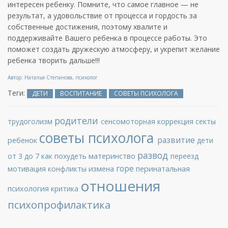
интересен ребенку. Помните, что самое главное — не
результат, а удовольствие от процесса и гордость за
собственные достижения, поэтому хвалите и
поддерживайте Вашего ребенка в процессе работы. Это
поможет создать дружескую атмосферу, и укрепит желание
ребенка творить дальше!!!
Автор: Наталья Степанова, психолог
Теги:
ДЕТИ
ВОСПИТАНИЕ
СОВЕТЫ ПСИХОЛОГА
родители
трудоголизм
сенсомоторная коррекция
секты
советы психолога
развитие
ребенок
дети
развод
материнство
от 3 до 7
как похудеть
переезд
горе
измена
перинатальная
мотивация
конфликты
отношения
психология
критика
психопрофилактика