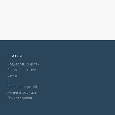
СТАТЬИ
Родителям о детях
Я и мой партнер
Семья
Я
Развиваем детей
Жизнь в социуме
Психотерапия