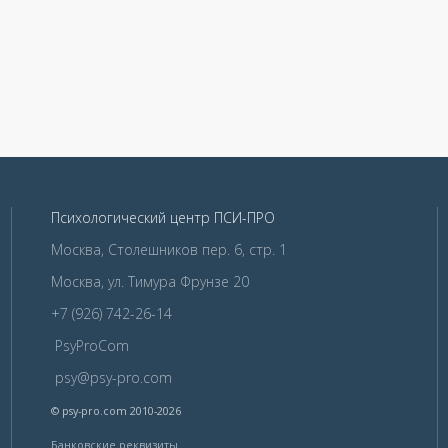
Психологический центр ПСИ-ПРО
Москва, Столешников пер. 6, стр. 1
Москва, ул. Тимура Фрунзе 20
+7 (926) 742-26-14
PsyProCom
psy@psy-pro.com
© psy-pro.com 2010-2026
Банковские реквизиты